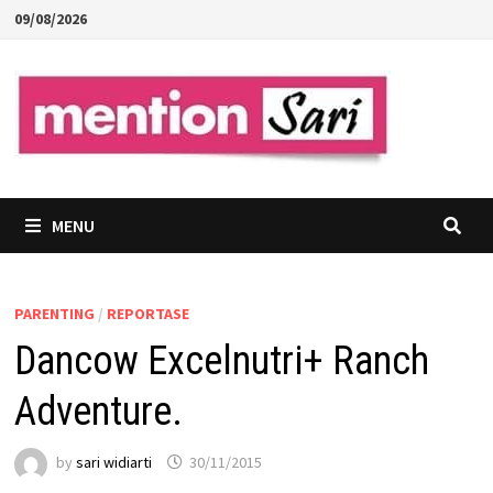
Skip
09/08/2026
to
content
MENU
PARENTING
/
REPORTASE
Dancow Excelnutri+ Ranch
Adventure.
by
sari widiarti
30/11/2015