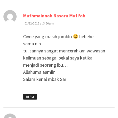
says:
Muthmainnah Nasaru Muti'ah
01/12/2015 at 3:50 pm
Ciyee yang masih jomblo
hehehe..
sama nih..
tulisannya sangat mencerahkan wawasan
keilmuan sebagai bekal saya ketika
menjadi seorang ibu…
Allahuma aamiin
Salam kenal mbak Sari ..
REPLY
says: