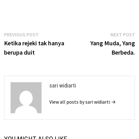
Post
Previous
N
PREVIOUS POST
NEXT POST
post:
p
Ketika rejeki tak hanya
Yang Muda, Yang
navigation
berupa duit
Berbeda.
sari widiarti
View all posts by sari widiarti →