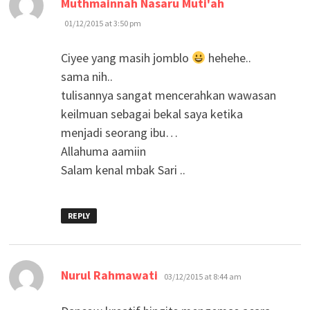
Muthmainnah Nasaru Muti'ah
01/12/2015 at 3:50 pm
Ciyee yang masih jomblo
hehehe..
sama nih..
tulisannya sangat mencerahkan wawasan
keilmuan sebagai bekal saya ketika
menjadi seorang ibu…
Allahuma aamiin
Salam kenal mbak Sari ..
REPLY
says:
Nurul Rahmawati
03/12/2015 at 8:44 am