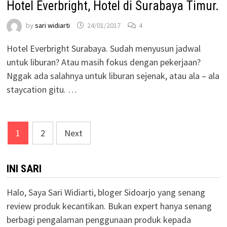
Hotel Everbright, Hotel di Surabaya Timur.
by
sari widiarti
24/01/2017
4
Hotel Everbright Surabaya. Sudah menyusun jadwal
untuk liburan? Atau masih fokus dengan pekerjaan?
Nggak ada salahnya untuk liburan sejenak, atau ala – ala
staycation gitu. …
Posts
1
2
Next
pagination
INI SARI
Halo, Saya Sari Widiarti, bloger Sidoarjo yang senang
review produk kecantikan. Bukan expert hanya senang
berbagi pengalaman penggunaan produk kepada