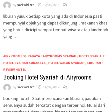
by
sari widiarti
10/08/2018
0
liburan yuuuk Setiap kota yang ada di Indonesia pasti
mempunyai objek yang dapat dikunjungi, makanan khas
yang harus dicicipi sampai tempat wisata atau landmark
yang …
AIRYROOMS SURABAYA
/
AIRYROOMS SYARIAH
/
HOTEL SYARIAH
/
HOTEL SYARIAH SURABAYA
/
HOTEL WALAN SYARIAH
/
LIBURAN
/
REVIEW HOTEL
Booking Hotel Syariah di Airyrooms
by
sari widiarti
14/08/2017
0
booking hotel Saat merencanakan liburan, pastikan
semuanya sudah tercatat dengan terperinci. Mulai dari
menentukan tujuan wisata, hingga tempat menginap