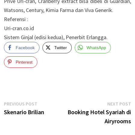
Prive Uri-cran, Cranberry extract bisa dibeli di Guardian,
Watsons, Century, Kimia Farma dan Viva Generik.
Referensi :
Uri-cran.co.id
Sistem Ginjal (edisi kedua), Penerbit Erlangga.
Facebook
Twitter
WhatsApp
Pinterest
Post
Previous
N
PREVIOUS POST
NEXT POST
post:
p
Skenario Brilian
Booking Hotel Syariah di
navigation
Airyrooms