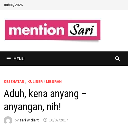
Skip
08/08/2026
to
content
MENU
KESEHATAN
/
KULINER
/
LIBURAN
Aduh, kena anyang –
anyangan, nih!
by
sari widiarti
10/07/2017