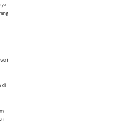
nya
yang
awat
 di
im
ar