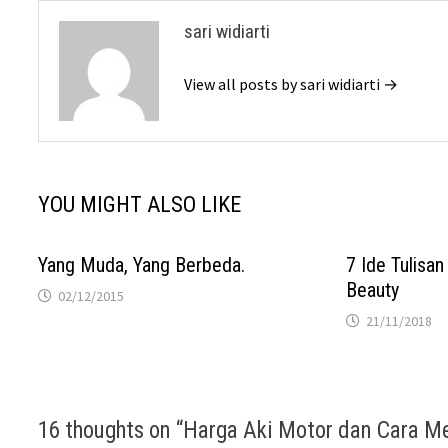
sari widiarti
View all posts by sari widiarti →
YOU MIGHT ALSO LIKE
Yang Muda, Yang Berbeda.
7 Ide Tulisa
Beauty
02/12/2015
21/11/2018
16 thoughts on “
Harga Aki Motor dan Cara M