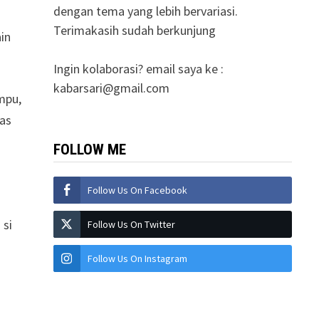
dengan tema yang lebih bervariasi.
Terimakasih sudah berkunjung
in
Ingin kolaborasi? email saya ke :
kabarsari@gmail.com
mpu,
tas
FOLLOW ME
Follow Us On Facebook
 si
Follow Us On Twitter
Follow Us On Instagram