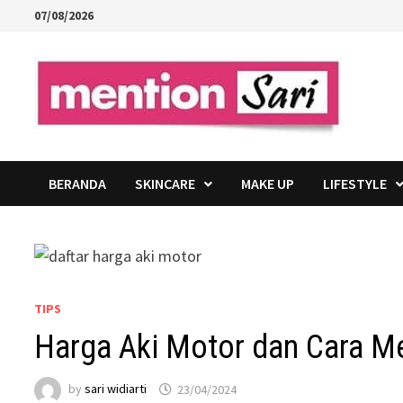
Skip
07/08/2026
to
content
BERANDA
SKINCARE
MAKE UP
LIFESTYLE
TIPS
Harga Aki Motor dan Cara M
by
sari widiarti
23/04/2024