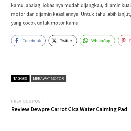
kamu, apalagi lokasinya mudah dijangkau, dijamin kual
motor dan dijamin keasliannya. Untuk tahu lebih lanjut
yang cocok untuk motor kamu.
Facebook
Twitter
WhatsApp
TAGGED
MERAWAT MOTOR
Post
Previous
PREVIOUS POST
post:
Review Dewpre Carrot Cica Water Calming Pad
navigation