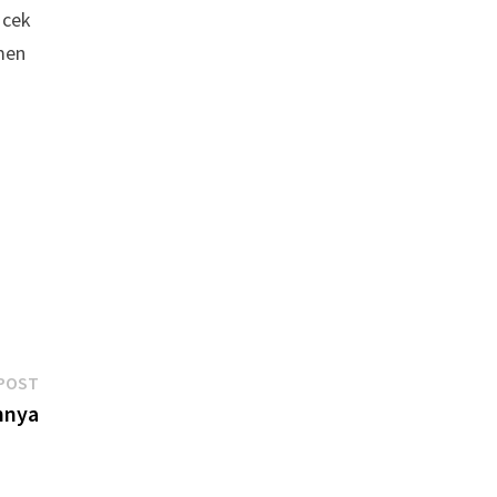
 cek
men
Next
POST
post:
nnya