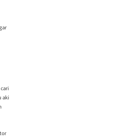
gar
cari
 aki
n
tor