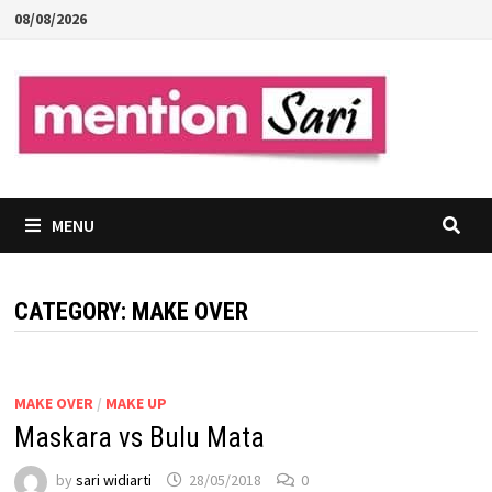
Skip
08/08/2026
to
content
MENU
CATEGORY:
MAKE OVER
MAKE OVER
/
MAKE UP
Maskara vs Bulu Mata
by
sari widiarti
28/05/2018
0