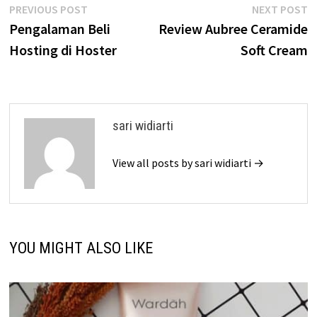
Post
Previous
N
PREVIOUS POST
NEXT POST
post:
p
Pengalaman Beli
Review Aubree Ceramide
navigation
Hosting di Hoster
Soft Cream
sari widiarti
View all posts by sari widiarti →
YOU MIGHT ALSO LIKE