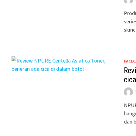
Produ
serie
skin
FACEC
Rev
cica
NPURE
bange
dan 