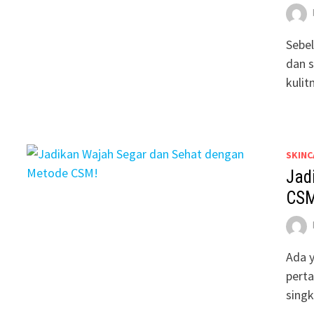
Sebel
dan s
kulit
SKINC
Jad
CSM
Ada 
perta
singk