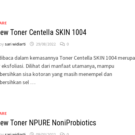
ARE
iew Toner Centella SKIN 1004
by
sari widiarti
29/08/2022
0
 dibaca dalam kemasannya Toner Centella SKIN 1004 merup
 eksfoliasi. Dilihat dari manfaat utamanya, mampu
ersihkan sisa kotoran yang masih menempel dan
ersihkan sel …
ARE
iew Toner NPURE NoniProbiotics
by
sari widiarti
09/03/2022
0