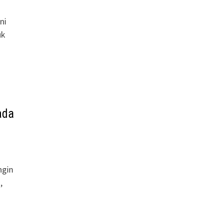
ni
uk
ada
ngin
,