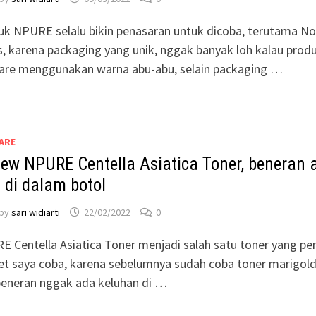
k NPURE selalu bikin penasaran untuk dicoba, terutama No
s, karena packaging yang unik, nggak banyak loh kalau prod
care menggunakan warna abu-abu, selain packaging …
ARE
iew NPURE Centella Asiatica Toner, beneran 
 di dalam botol
by
sari widiarti
22/02/2022
0
 Centella Asiatica Toner menjadi salah satu toner yang pe
t saya coba, karena sebelumnya sudah coba toner marigold
beneran nggak ada keluhan di …