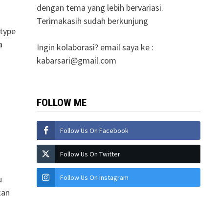
dengan tema yang lebih bervariasi.
Terimakasih sudah berkunjung
 type
a
Ingin kolaborasi? email saya ke :
kabarsari@gmail.com
FOLLOW ME
Follow Us On Facebook
Follow Us On Twitter
Follow Us On Instagram
u
kan