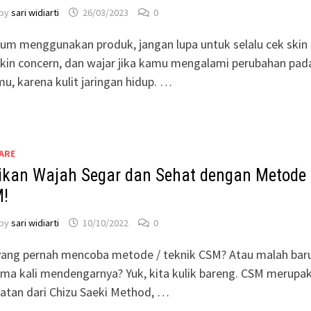
by
sari widiarti
26/03/2023
0
um menggunakan produk, jangan lupa untuk selalu cek skin
kin concern, dan wajar jika kamu mengalami perubahan pad
mu, karena kulit jaringan hidup. …
ARE
ikan Wajah Segar dan Sehat dengan Metode
!
by
sari widiarti
10/10/2022
0
yang pernah mencoba metode / teknik CSM? Atau malah bar
ma kali mendengarnya? Yuk, kita kulik bareng. CSM merupa
atan dari Chizu Saeki Method, …