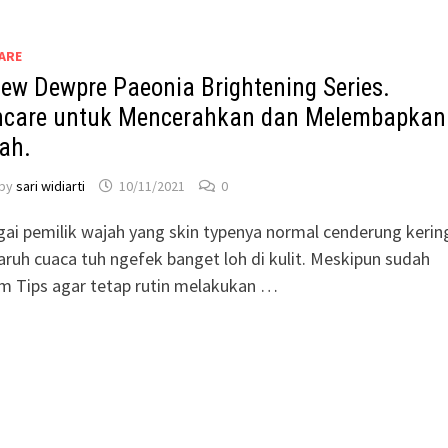
ARE
iew Dewpre Paeonia Brightening Series.
ncare untuk Mencerahkan dan Melembapkan
ah.
by
sari widiarti
10/11/2021
0
ai pemilik wajah yang skin typenya normal cenderung kerin
ruh cuaca tuh ngefek banget loh di kulit. Meskipun sudah
m Tips agar tetap rutin melakukan …