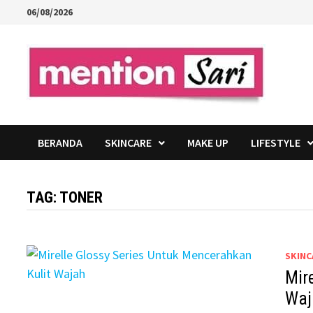
Skip
06/08/2026
to
content
BERANDA
SKINCARE
MAKE UP
LIFESTYLE
TAG:
TONER
SKINC
Mir
Waj