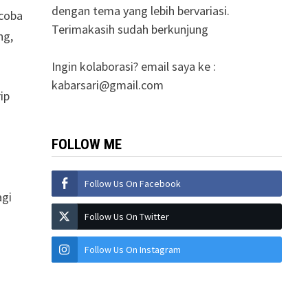
dengan tema yang lebih bervariasi.
 coba
Terimakasih sudah berkunjung
ng,
Ingin kolaborasi? email saya ke :
kabarsari@gmail.com
ip
FOLLOW ME
Follow Us On Facebook
agi
Follow Us On Twitter
Follow Us On Instagram