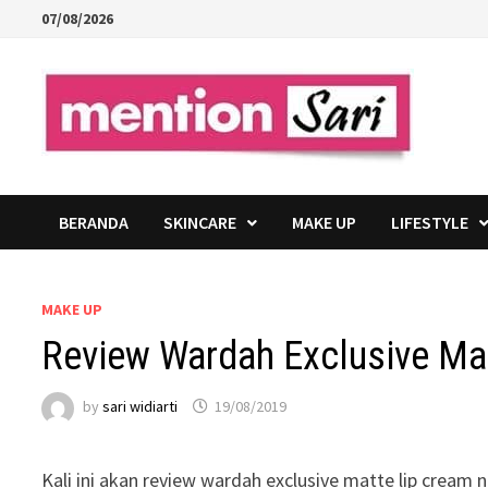
Skip
07/08/2026
to
content
BERANDA
SKINCARE
MAKE UP
LIFESTYLE
MAKE UP
Review Wardah Exclusive Mat
by
sari widiarti
19/08/2019
Kali ini akan review wardah exclusive matte lip cream n