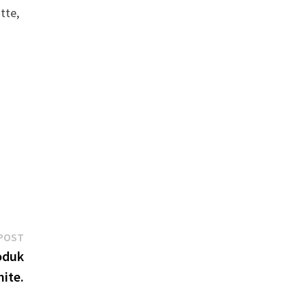
tte,
Next
POST
post:
oduk
ite.