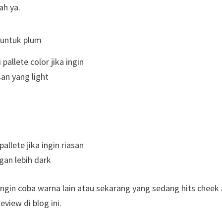
ah ya.
allete color jika ingin
san yang light
pallete jika ingin riasan
gan lebih dark
pengin coba warna lain atau sekarang yang sedang hits cheek
review di blog ini.