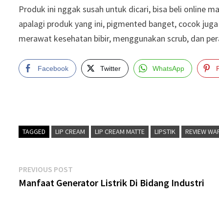
Produk ini nggak susah untuk dicari, bisa beli online m
apalagi produk yang ini, pigmented banget, cocok juga
merawat kesehatan bibir, menggunakan scrub, dan pera
Facebook
Twitter
WhatsApp
TAGGED
LIP CREAM
LIP CREAM MATTE
LIPSTIK
REVIEW WA
Post
Previous
PREVIOUS POST
post:
Manfaat Generator Listrik Di Bidang Industri
navigation