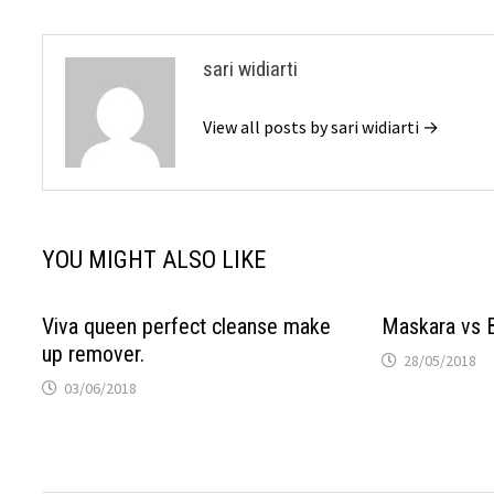
sari widiarti
View all posts by sari widiarti →
YOU MIGHT ALSO LIKE
Viva queen perfect cleanse make
Maskara vs 
up remover.
28/05/2018
03/06/2018