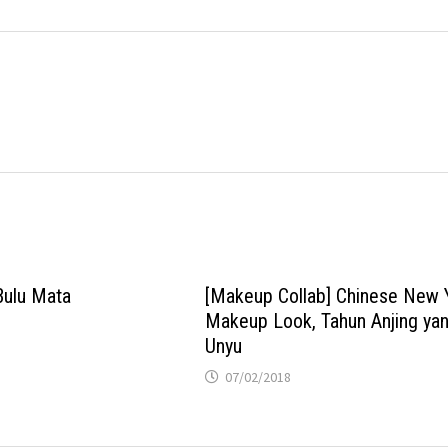
Bulu Mata
[Makeup Collab] Chinese New 
Makeup Look, Tahun Anjing ya
Unyu
07/02/2018