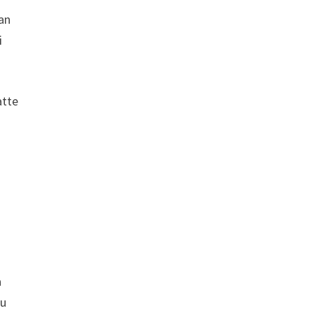
an
i
atte
a
mu