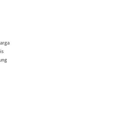
harga
is
tung