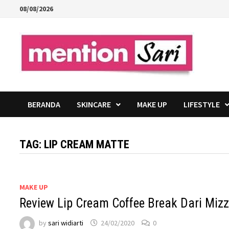
Skip
08/08/2026
to
content
BERANDA
SKINCARE
MAKE UP
LIFESTYLE
TAG:
LIP CREAM MATTE
MAKE UP
Review Lip Cream Coffee Break Dari Miz
by
sari widiarti
24/02/2020
0