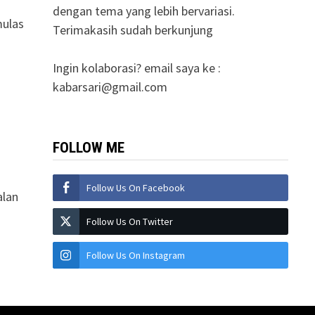
dengan tema yang lebih bervariasi.
mulas
Terimakasih sudah berkunjung
Ingin kolaborasi? email saya ke :
kabarsari@gmail.com
FOLLOW ME
Follow Us On Facebook
alan
Follow Us On Twitter
Follow Us On Instagram