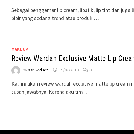
Sebagai penggemar lip cream, lipstik, lip tint dan jug
bibir yang sedang trend atau produk …
MAKE UP
Review Wardah Exclusive Matte Lip Crea
by
sari widiarti
19/08/2019
0
Kali ini akan review wardah exclusive matte lip cream n
susah jawabnya. Karena aku tim …