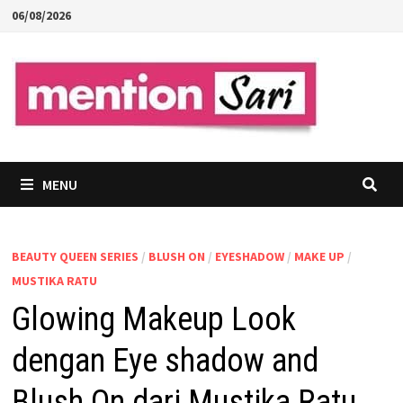
Skip
06/08/2026
to
content
MENU
BEAUTY QUEEN SERIES
/
BLUSH ON
/
EYESHADOW
/
MAKE UP
/
MUSTIKA RATU
Glowing Makeup Look
dengan Eye shadow and
Blush On dari Mustika Ratu