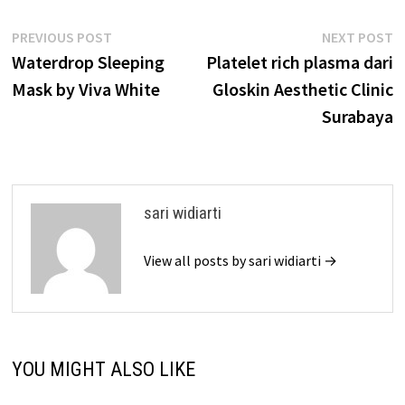
Post
Previous
N
PREVIOUS POST
NEXT POST
post:
p
Waterdrop Sleeping
Platelet rich plasma dari
navigation
Mask by Viva White
Gloskin Aesthetic Clinic
Surabaya
sari widiarti
View all posts by sari widiarti →
YOU MIGHT ALSO LIKE