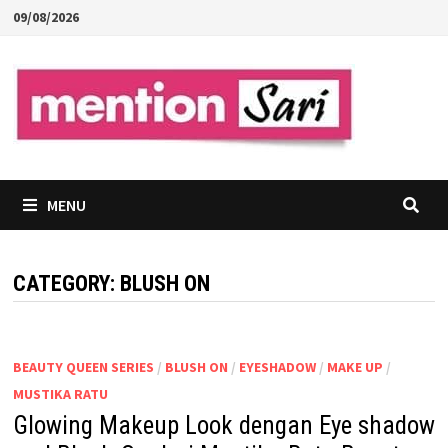
Skip
09/08/2026
to
content
MENU
CATEGORY:
BLUSH ON
BEAUTY QUEEN SERIES
/
BLUSH ON
/
EYESHADOW
/
MAKE UP
/
MUSTIKA RATU
Glowing Makeup Look dengan Eye shadow