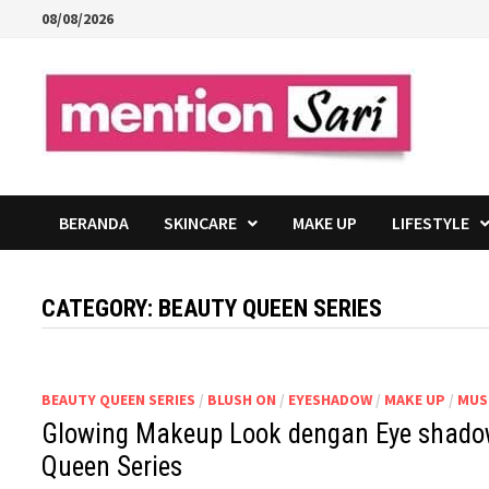
Skip
08/08/2026
to
content
BERANDA
SKINCARE
MAKE UP
LIFESTYLE
CATEGORY:
BEAUTY QUEEN SERIES
BEAUTY QUEEN SERIES
/
BLUSH ON
/
EYESHADOW
/
MAKE UP
/
MUS
Glowing Makeup Look dengan Eye shadow
Queen Series