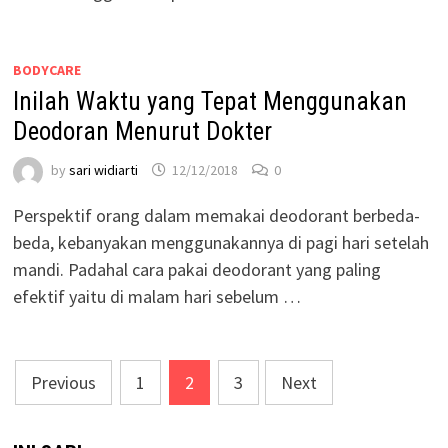
BODYCARE
Inilah Waktu yang Tepat Menggunakan
Deodoran Menurut Dokter
by
sari widiarti
12/12/2018
0
Perspektif orang dalam memakai deodorant berbeda-
beda, kebanyakan menggunakannya di pagi hari setelah
mandi. Padahal cara pakai deodorant yang paling
efektif yaitu di malam hari sebelum …
Posts
Previous
1
2
3
Next
pagination