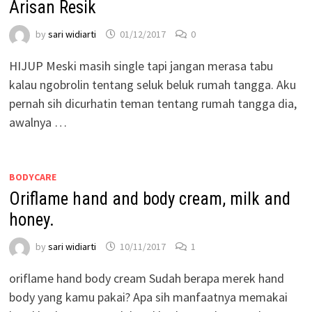
Arisan Resik
by
sari widiarti
01/12/2017
0
HIJUP Meski masih single tapi jangan merasa tabu
kalau ngobrolin tentang seluk beluk rumah tangga. Aku
pernah sih dicurhatin teman tentang rumah tangga dia,
awalnya …
BODYCARE
Oriflame hand and body cream, milk and
honey.
by
sari widiarti
10/11/2017
1
oriflame hand body cream Sudah berapa merek hand
body yang kamu pakai? Apa sih manfaatnya memakai