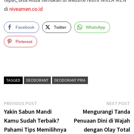
di
niveamen.co.id
Facebook
Twitter
WhatsApp
Pinterest
TAGGED
DEODORANT
DEODORANT PRIA
Post
Previous
N
PREVIOUS POST
NEXT POST
post:
p
Yakin Sabun Mandi
Mengurangi Tanda
navigation
Kamu Sudah Terbaik?
Penuaan Dini di Wajah
Pahami Tips Memilihnya
dengan Olay Total