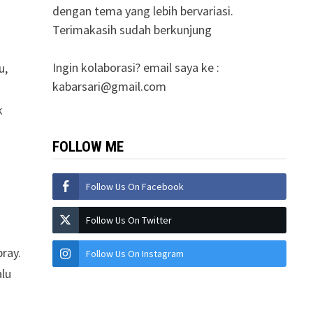
dengan tema yang lebih bervariasi.
Terimakasih sudah berkunjung
Ingin kolaborasi? email saya ke :
u,
kabarsari@gmail.com
k
FOLLOW ME
Follow Us On Facebook
n
Follow Us On Twitter
pray.
Follow Us On Instagram
alu