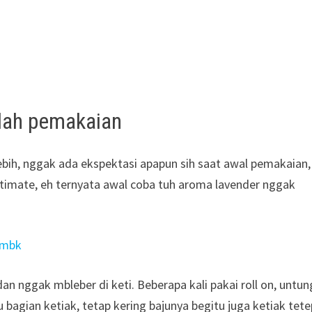
elah pemakaian
ebih, nggak ada ekspektasi apapun sih saat awal pemakaian,
timate, eh ternyata awal coba tuh aroma lavender nggak
dan nggak mbleber di keti. Beberapa kali pakai roll on, untu
ju bagian ketiak, tetap kering bajunya begitu juga ketiak tet