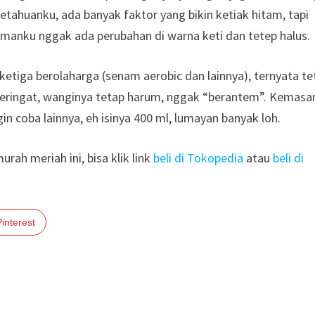
etahuanku, ada banyak faktor yang bikin ketiak hitam, tapi
manku nggak ada perubahan di warna keti dan tetep halus.
i ketiga berolaharga (senam aerobic dan lainnya), ternyata t
keringat, wanginya tetap harum, nggak “berantem”. Kemasa
 coba lainnya, eh isinya 400 ml, lumayan banyak loh.
ah meriah ini, bisa klik link
beli di Tokopedia
atau
beli di
Pinterest