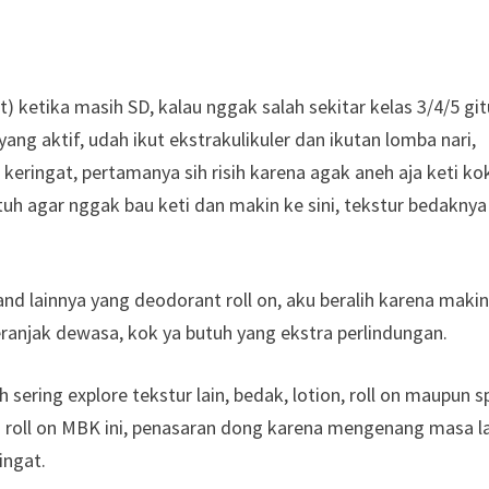
ketika masih SD, kalau nggak salah sekitar kelas 3/4/5 git
ang aktif, udah ikut ekstrakulikuler dan ikutan lomba nari,
eringat, pertamanya sih risih karena agak aneh aja keti ko
uh agar nggak bau keti dan makin ke sini, tekstur bedaknya
nd lainnya yang deodorant roll on, aku beralih karena maki
ranjak dewasa, kok ya butuh yang ekstra perlindungan.
sering explore tekstur lain, bedak, lotion, roll on maupun s
an roll on MBK ini, penasaran dong karena mengenang masa l
ingat.