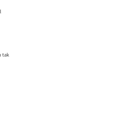
l
u tak