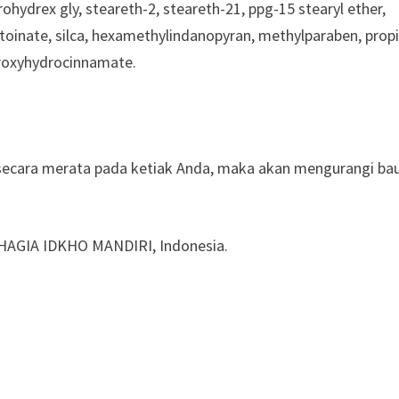
hydrex gly, steareth-2, steareth-21, ppg-15 stearyl ether,
ntoinate, silca, hexamethylindanopyran, methylparaben, propi
ydroxyhydrocinnamate.
secara merata pada ketiak Anda, maka akan mengurangi ba
AHAGIA IDKHO MANDIRI, Indonesia.