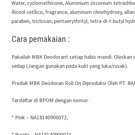
Water, cyclomethicone, Aluminium zirconium tetrachloro
Álcool cetílico, fragrance, aluminum chiorhydroxy, alla
paraben, triclosan, pentaerythrityl, tetra-di-t-butyl h
Cara pemakaian :
Pakailah MBK Deodorant setiap habis mandi. Oleskan 
sedap (Jangan gunakan pada kulit yang luka/rusak).
Produk MBK Deodoran Roll On Diproduksi Oleh PT. B
Terdaftar di BPOM dengan nomor :
* Pink – NA18140900072,
* Purple – NA18140900073,