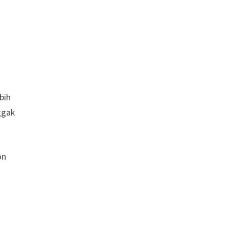
bih
nggak
on