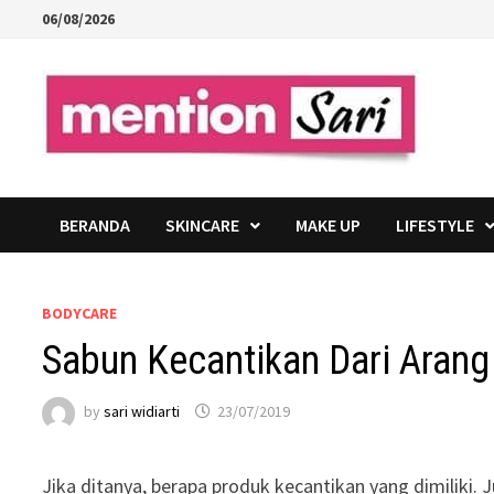
Skip
06/08/2026
to
content
BERANDA
SKINCARE
MAKE UP
LIFESTYLE
BODYCARE
Sabun Kecantikan Dari Arang
by
sari widiarti
23/07/2019
Jika ditanya, berapa produk kecantikan yang dimiliki. 