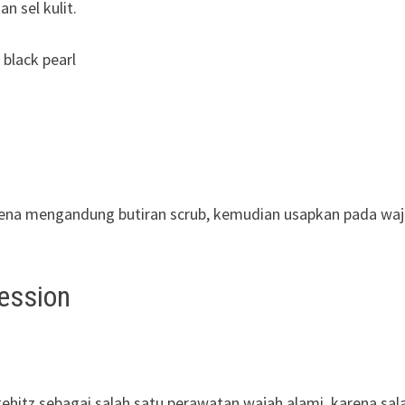
n sel kulit.
rena mengandung butiran scrub, kemudian usapkan pada waj
ession
gehitz sebagai salah satu perawatan wajah alami, karena sal