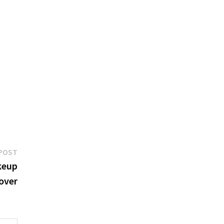
Next
POST
post:
keup
over