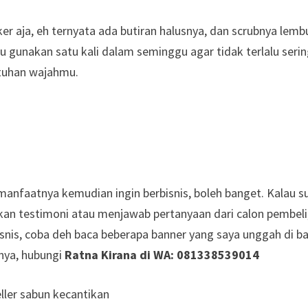
aja, eh ternyata ada butiran halusnya, dan scrubnya lembu
aku gunakan satu kali dalam seminggu agar tidak terlalu seri
utuhan wajahmu.
n manfaatnya kemudian ingin berbisnis, boleh banget. Kalau 
ikan testimoni atau menjawab pertanyaan dari calon pembeli
snis, coba deh baca beberapa banner yang saya unggah di 
anya, hubungi
Ratna Kirana di WA: 081338539014