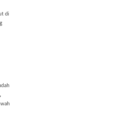
t di
ng
sudah
,
bawah