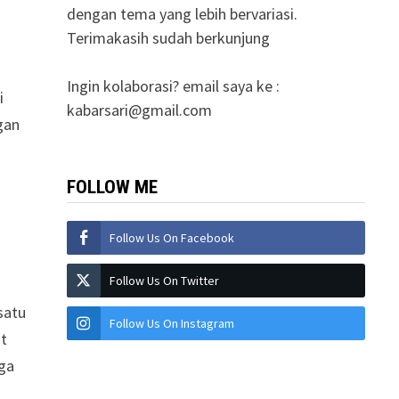
dengan tema yang lebih bervariasi.
Terimakasih sudah berkunjung
Ingin kolaborasi? email saya ke :
i
kabarsari@gmail.com
gan
FOLLOW ME
Follow Us On Facebook
Follow Us On Twitter
satu
Follow Us On Instagram
it
gga