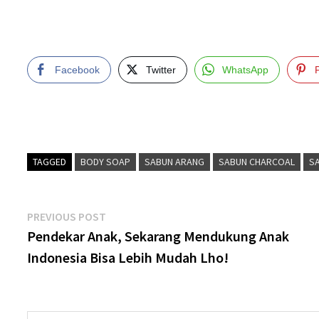
Facebook
Twitter
WhatsApp
TAGGED
BODY SOAP
SABUN ARANG
SABUN CHARCOAL
S
Post
Previous
PREVIOUS POST
post:
Pendekar Anak, Sekarang Mendukung Anak
navigation
Indonesia Bisa Lebih Mudah Lho!