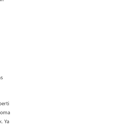
as
erti
aroma
k. Ya