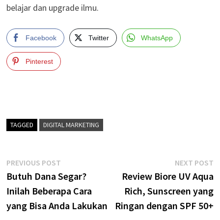
belajar dan upgrade ilmu.
Facebook
Twitter
WhatsApp
Pinterest
TAGGED
DIGITAL MARKETING
Post
Previous
N
PREVIOUS POST
NEXT POST
post:
p
Butuh Dana Segar?
Review Biore UV Aqua
navigation
Inilah Beberapa Cara
Rich, Sunscreen yang
yang Bisa Anda Lakukan
Ringan dengan SPF 50+