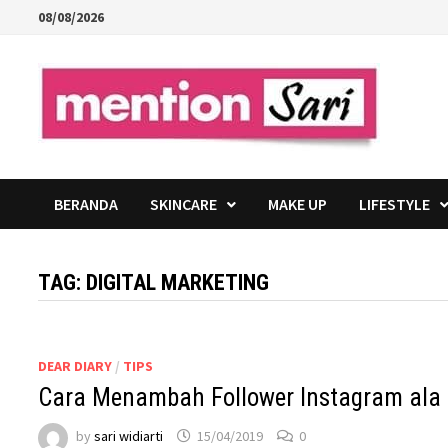
Skip
08/08/2026
to
content
BERANDA
SKINCARE
MAKE UP
LIFESTYLE
TAG:
DIGITAL MARKETING
DEAR DIARY
/
TIPS
Cara Menambah Follower Instagram ala B
by
sari widiarti
15/04/2019
0