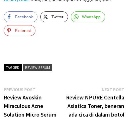
Facebook
Twitter
WhatsApp
Pinterest
TAGGED
REVIEW SERUM
Post
Previous
N
PREVIOUS POST
NEXT POST
post:
p
Review Avoskin
Review NPURE Centella
navigation
Miraculous Acne
Asiatica Toner, beneran
Solution Micro Serum
ada cica di dalam botol