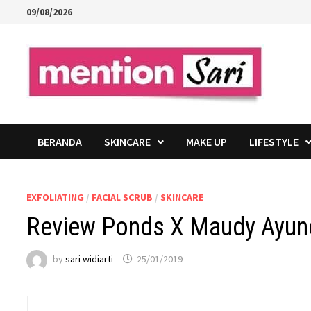
Skip
09/08/2026
to
content
BERANDA
SKINCARE
MAKE UP
LIFESTYLE
EXFOLIATING
/
FACIAL SCRUB
/
SKINCARE
Review Ponds X Maudy Ayunda
by
sari widiarti
25/01/2019