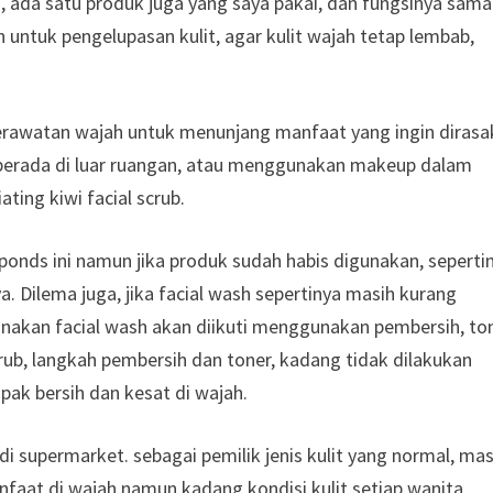
ds, ada satu produk juga yang saya pakai, dan fungsinya sama
an untuk pengelupasan kulit, agar kulit wajah tetap lembab,
erawatan wajah untuk menunjang manfaat yang ingin dirasa
g berada di luar ruangan, atau menggunakan makeup dalam
ing kiwi facial scrub.
ponds ini namun jika produk sudah habis digunakan, seperti
ya. Dilema juga, jika facial wash sepertinya masih kurang
akan facial wash akan diikuti menggunakan pembersih, ton
rub, langkah pembersih dan toner, kadang tidak dilakukan
pak bersih dan kesat di wajah.
 di supermarket. sebagai pemilik jenis kulit yang normal, mas
nfaat di wajah namun kadang kondisi kulit setiap wanita