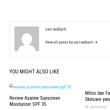
sari widiarti
View all posts by sari widiarti →
YOU MIGHT ALSO LIKE
Mitos dan Fa
Review Azarine Sunscreen
Skincare ya
Moisturizer SPF 35
26/10/2018