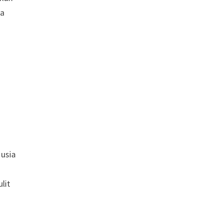
ta
 usia
lit