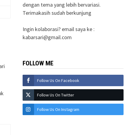
dengan tema yang lebih bervariasi.
Terimakasih sudah berkunjung
Ingin kolaborasi? email saya ke :
kabarsari@gmail.com
FOLLOW ME
ari
Follow Us On Facebook
uk
Follow Us On Twitter
Follow Us On Instagram