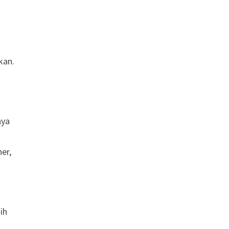
kan.
nya
er,
ih