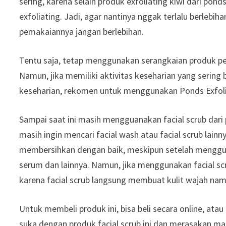
sering, karena selain produk exfoliating kiwi dari pon
exfoliating. Jadi, agar nantinya nggak terlalu berlebih
pemakaiannya jangan berlebihan.
Tentu saja, tetap menggunakan serangkaian produk p
Namun, jika memiliki aktivitas keseharian yang serin
keseharian, rekomen untuk menggunakan Ponds Exfoliat
Sampai saat ini masih mengguanakan facial scrub dari 
masih ingin mencari facial wash atau facial scrub lainn
membersihkan dengan baik, meskipun setelah menggun
serum dan lainnya. Namun, jika menggunakan facial sc
karena facial scrub langsung membuat kulit wajah nam
Untuk membeli produk ini, bisa beli secara online, atau
suka dengan produk facial scrub ini dan merasakan ma