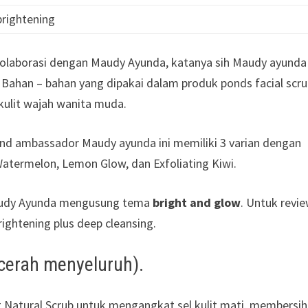
brightening
rkolaborasi dengan Maudy Ayunda, katanya sih Maudy ayunda
 Bahan – bahan yang dipakai dalam produk ponds facial scr
kulit wajah wanita muda.
nd ambassador Maudy ayunda ini memiliki 3 varian dengan
 Watermelon, Lemon Glow, dan Exfoliating Kiwi.
 Maudy Ayunda mengusung tema
bright and glow
. Untuk revi
brightening plus deep cleansing.
h cerah menyeluruh).
g Natural Scrub untuk mengangkat sel kulit mati, membersi