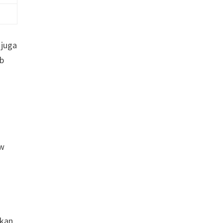
 juga
ub
ew
hkan