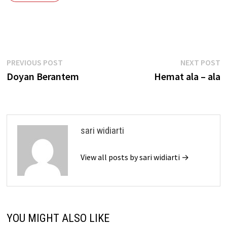
Post
Previous
N
PREVIOUS POST
NEXT POST
post:
p
Doyan Berantem
Hemat ala – ala
navigation
sari widiarti
View all posts by sari widiarti →
YOU MIGHT ALSO LIKE