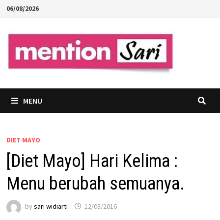
Skip
06/08/2026
to
content
MENU
DIET MAYO
[Diet Mayo] Hari Kelima :
Menu berubah semuanya.
by
sari widiarti
12/03/2016