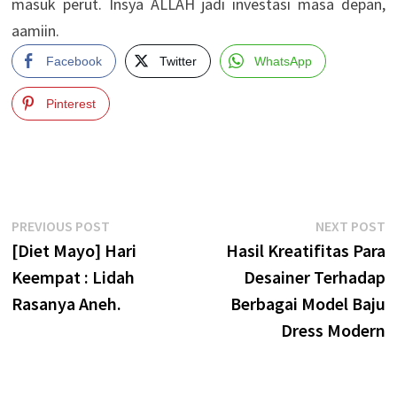
masuk perut. Insya ALLAH jadi investasi masa depan,
aamiin.
Facebook
Twitter
WhatsApp
Pinterest
Post
Previous
N
PREVIOUS POST
NEXT POST
post:
p
[Diet Mayo] Hari
Hasil Kreatifitas Para
navigation
Keempat : Lidah
Desainer Terhadap
Rasanya Aneh.
Berbagai Model Baju
Dress Modern