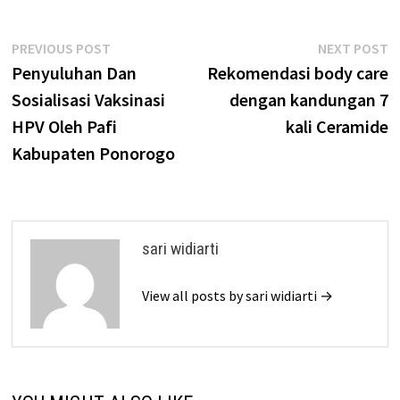
Post
Previous
N
PREVIOUS POST
NEXT POST
post:
p
Penyuluhan Dan
Rekomendasi body care
navigation
Sosialisasi Vaksinasi
dengan kandungan 7
HPV Oleh Pafi
kali Ceramide
Kabupaten Ponorogo
sari widiarti
View all posts by sari widiarti →