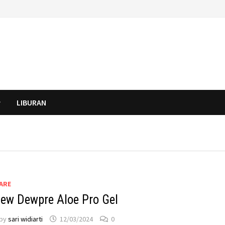
LIBURAN
ARE
iew Dewpre Aloe Pro Gel
by
sari widiarti
12/03/2024
0