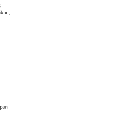
g
ikan,
upun