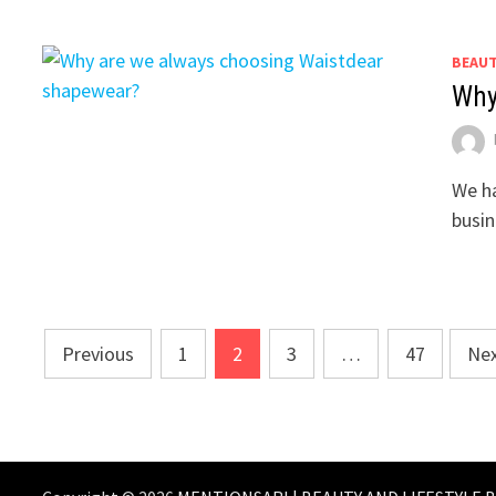
BEAU
Why
We ha
busin
Posts
Previous
1
2
3
…
47
Ne
pagination