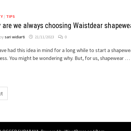
TY
/
TIPS
 are we always choosing Waistdear shapewe
by
sari widiarti
21/11/2023
0
ve had this idea in mind for a long while to start a shapewe
ess. You might be wondering why. But, for us, shapewear …
xt