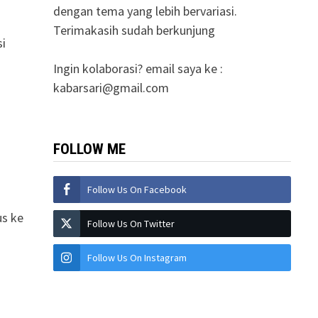
dengan tema yang lebih bervariasi.
Terimakasih sudah berkunjung
i
Ingin kolaborasi? email saya ke :
kabarsari@gmail.com
FOLLOW ME
Follow Us On Facebook
us ke
Follow Us On Twitter
Follow Us On Instagram