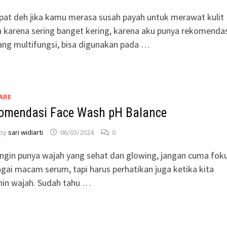
at deh jika kamu merasa susah payah untuk merawat kulit
 karena sering banget kering, karena aku punya rekomendas
ang multifungsi, bisa digunakan pada …
ARE
omendasi Face Wash pH Balance
by
sari widiarti
06/03/2024
0
ingin punya wajah yang sehat dan glowing, jangan cuma fok
gai macam serum, tapi harus perhatikan juga ketika kita
hin wajah. Sudah tahu …