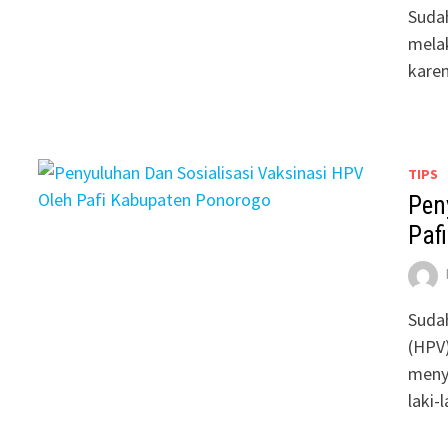
Suda
melak
karen
TIPS
Pen
Paf
Suda
(HPV)
meny
laki-