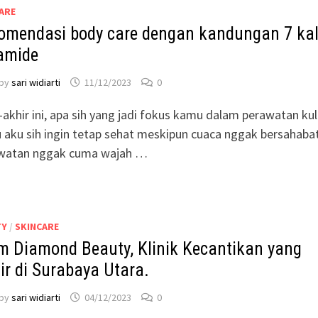
ARE
omendasi body care dengan kandungan 7 kal
amide
by
sari widiarti
11/12/2023
0
-akhir ini, apa sih yang jadi fokus kamu dalam perawatan kul
 aku sih ingin tetap sehat meskipun cuaca nggak bersahabat
watan nggak cuma wajah …
TY
/
SKINCARE
m Diamond Beauty, Klinik Kecantikan yang
ir di Surabaya Utara.
by
sari widiarti
04/12/2023
0