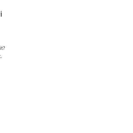
i
it?
.