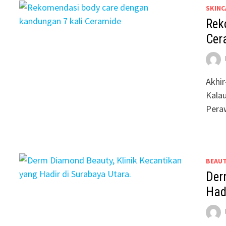
SKINC
Rek
Cer
Akhir
Kalau
Pera
BEAU
Der
Had