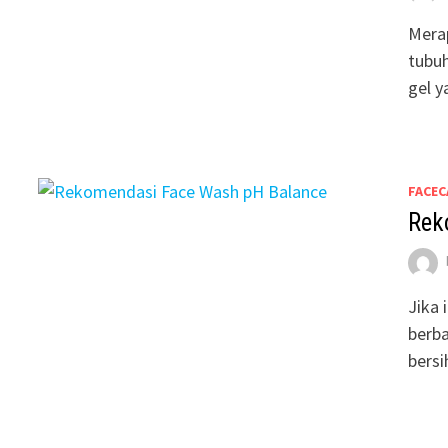
Merap
tubuh
gel y
FACEC
Rek
Jika 
berba
bersi