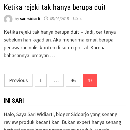
Ketika rejeki tak hanya berupa duit
by
sari widiarti
05/08/2015
4
Ketika rejeki tak hanya berupa duit – Jadi, ceritanya
sebelum hari kejadian. Aku menerima email berupa
penawaran nulis konten di suatu portal. Karena
bahasannya lumayan …
Posts
Previous
1
…
46
47
pagination
INI SARI
Halo, Saya Sari Widiarti, bloger Sidoarjo yang senang
review produk kecantikan. Bukan expert hanya senang
berbagi pengalaman penggunaan produk kepada