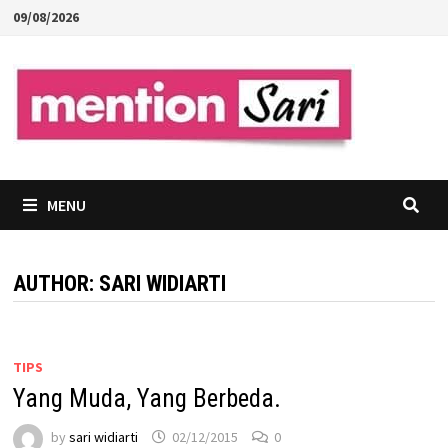
Skip
09/08/2026
to
content
MENU
AUTHOR:
SARI WIDIARTI
TIPS
Yang Muda, Yang Berbeda.
by
sari widiarti
02/12/2015
0