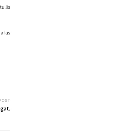
ullis
afas
Next
POST
post:
gat.