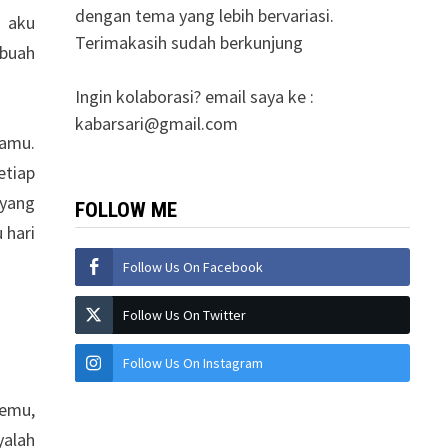
dengan tema yang lebih bervariasi.
n aku
Terimakasih sudah berkunjung
ebuah
Ingin kolaborasi? email saya ke :
kabarsari@gmail.com
kamu.
etiap
 yang
FOLLOW ME
 hari
Follow Us On Facebook
Follow Us On Twitter
Follow Us On Instagram
temu,
yalah