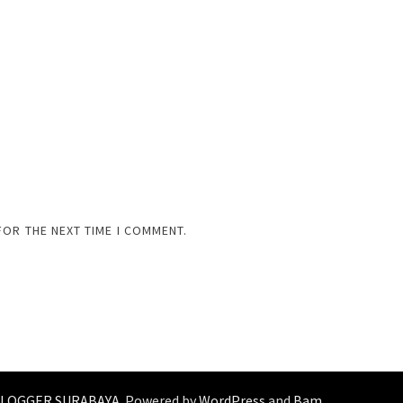
FOR THE NEXT TIME I COMMENT.
 BLOGGER SURABAYA
. Powered by
WordPress
and
Bam
.