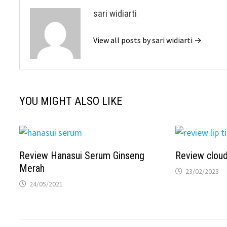
sari widiarti
View all posts by sari widiarti →
YOU MIGHT ALSO LIKE
Review Hanasui Serum Ginseng
Review cloud 
Merah
23/02/2023
24/05/2021