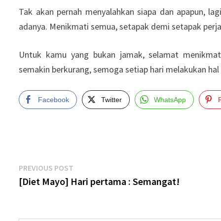
Tak akan pernah menyalahkan siapa dan apapun, lagi –
adanya. Menikmati semua, setapak demi setapak perjal
Untuk kamu yang bukan jamak, selamat menikmati
semakin berkurang, semoga setiap hari melakukan hal 
Facebook
Twitter
WhatsApp
Post
Previous
PREVIOUS POST
post:
[Diet Mayo] Hari pertama : Semangat!
navigation