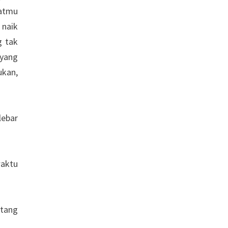
hatmu
 naik
g tak
 yang
ukan,
lebar
waktu
ntang