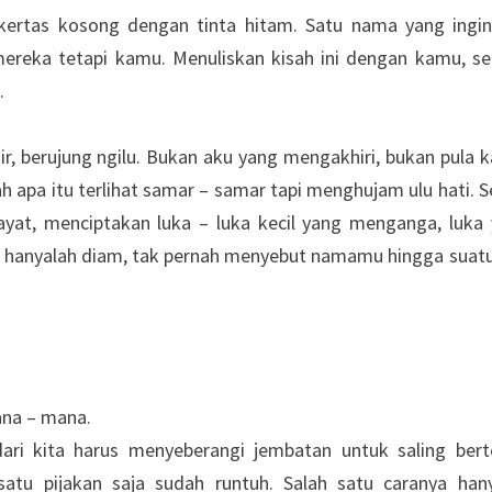
ertas kosong dengan tinta hitam. Satu nama yang ingi
mereka tetapi kamu. Menuliskan kisah ini dengan kamu, s
.
hir, berujung ngilu. Bukan aku yang mengakhiri, bukan pula 
ah apa itu terlihat samar – samar tapi menghujam ulu hati. S
ayat, menciptakan luka – luka kecil yang menganga, luka
ka hanyalah diam, tak pernah menyebut namamu hingga suatu
ana – mana.
dari kita harus menyeberangi jembatan untuk saling ber
atu pijakan saja sudah runtuh. Salah satu caranya han