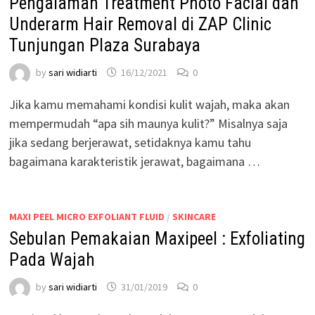
Pengalaman Treatment Photo Facial dan
Underarm Hair Removal di ZAP Clinic
Tunjungan Plaza Surabaya
by
sari widiarti
16/12/2021
0
Jika kamu memahami kondisi kulit wajah, maka akan
mempermudah “apa sih maunya kulit?” Misalnya saja
jika sedang berjerawat, setidaknya kamu tahu
bagaimana karakteristik jerawat, bagaimana …
MAXI PEEL MICRO EXFOLIANT FLUID
/
SKINCARE
Sebulan Pemakaian Maxipeel : Exfoliating
Pada Wajah
by
sari widiarti
31/01/2019
0