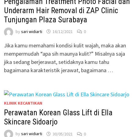
Pengalaman Treatment Photo Facial dan
Underarm Hair Removal di ZAP Clinic
Tunjungan Plaza Surabaya
by
sari widiarti
16/12/2021
0
Jika kamu memahami kondisi kulit wajah, maka akan
mempermudah “apa sih maunya kulit?” Misalnya saja
jika sedang berjerawat, setidaknya kamu tahu
bagaimana karakteristik jerawat, bagaimana …
KLINIK KECANTIKAN
Perawatan Korean Glass Lift di Ella
Skincare Sidoarjo
by
sari widiarti
30/05/2021
0