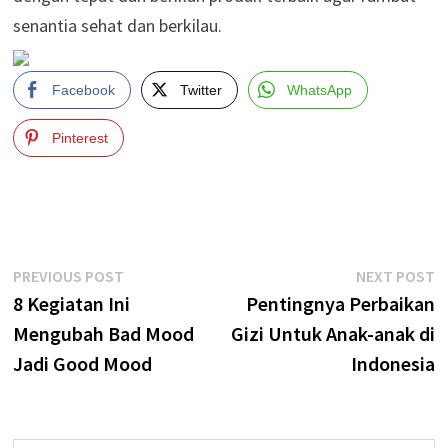
senantia sehat dan berkilau.
Facebook
Twitter
WhatsApp
Pinterest
Post
Previous
N
PREVIOUS POST
NEXT POST
post:
p
8 Kegiatan Ini
Pentingnya Perbaikan
navigation
Mengubah Bad Mood
Gizi Untuk Anak-anak di
Jadi Good Mood
Indonesia