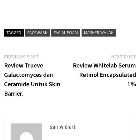
TAGGED
FACEWASH
FACIAL FOAM
MASKER WAJAH
Post
Previous
N
PREVIOUS POST
NEXT POST
post:
p
Review Trueve
Review Whitelab Serum
navigation
Galactomyces dan
Retinol Encapsulated
Ceramide Untuk Skin
1%
Barrier.
sari widiarti