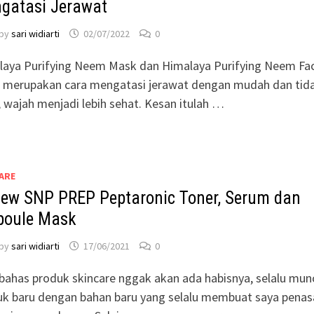
gatasi Jerawat
by
sari widiarti
02/07/2022
0
laya Purifying Neem Mask dan Himalaya Purifying Neem Fa
 merupakan cara mengatasi jerawat dengan mudah dan tid
, wajah menjadi lebih sehat. Kesan itulah …
ARE
iew SNP PREP Peptaronic Toner, Serum dan
oule Mask
by
sari widiarti
17/06/2021
0
has produk skincare nggak akan ada habisnya, selalu mun
uk baru dengan bahan baru yang selalu membuat saya penas