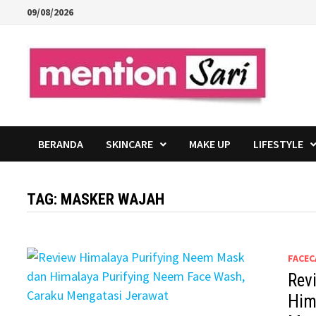
Skip
09/08/2026
to
content
BERANDA
SKINCARE
MAKE UP
LIFESTYLE
TAG:
MASKER WAJAH
FACEC
Rev
Him