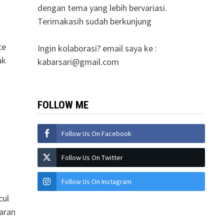
dengan tema yang lebih bervariasi.
Terimakasih sudah berkunjung
ce
Ingin kolaborasi? email saya ke :
ak
kabarsari@gmail.com
FOLLOW ME
Follow Us On Facebook
Follow Us On Twitter
Follow Us On Instagram
cul
aran