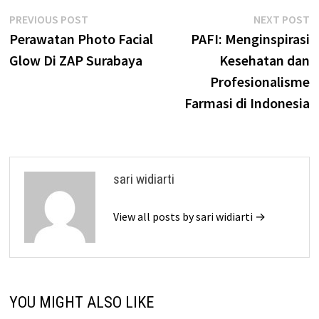
Post
Previous
N
PREVIOUS POST
NEXT POST
post:
p
Perawatan Photo Facial
PAFI: Menginspirasi
navigation
Glow Di ZAP Surabaya
Kesehatan dan
Profesionalisme
Farmasi di Indonesia
sari widiarti
View all posts by sari widiarti →
YOU MIGHT ALSO LIKE