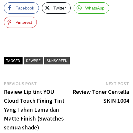
Facebook
Twitter
WhatsApp
Pinterest
TAGGED
DEWPRE
SUNSCREEN
Post
Previous
N
PREVIOUS POST
NEXT POST
post:
p
Review Lip tint YOU
Review Toner Centella
navigation
Cloud Touch Fixing Tint
SKIN 1004
Yang Tahan Lama dan
Matte Finish (Swatches
semua shade)