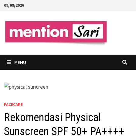
Skip
09/08/2026
to
content
MENU
FACECARE
Rekomendasi Physical
Sunscreen SPF 50+ PA++++