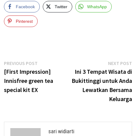
Facebook
Twitter
WhatsApp
Pinterest
Post
Previous
N
PREVIOUS POST
NEXT POST
post:
p
[First Impression]
Ini 3 Tempat Wisata di
navigation
Innisfree green tea
Bukittinggi untuk Anda
special kit EX
Lewatkan Bersama
Keluarga
sari widiarti