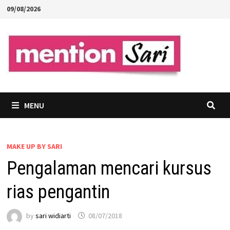
Skip
09/08/2026
to
content
MENU
MAKE UP BY SARI
Pengalaman mencari kursus
rias pengantin
by
sari widiarti
08/07/2018