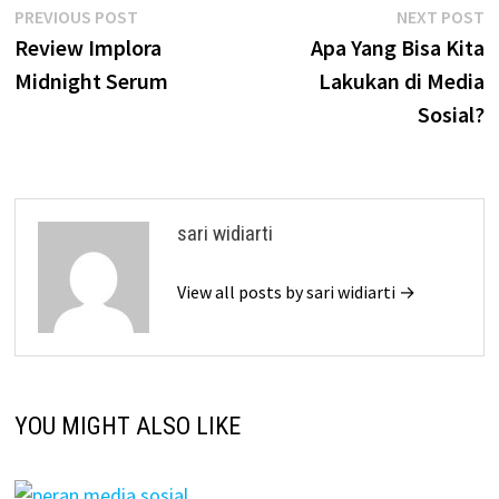
Post
Previous
N
PREVIOUS POST
NEXT POST
post:
p
Review Implora
Apa Yang Bisa Kita
navigation
Midnight Serum
Lakukan di Media
Sosial?
sari widiarti
View all posts by sari widiarti →
YOU MIGHT ALSO LIKE