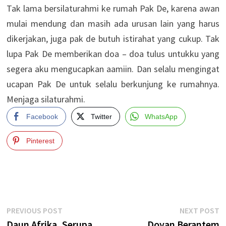
Tak lama bersilaturahmi ke rumah Pak De, karena awan
mulai mendung dan masih ada urusan lain yang harus
dikerjakan, juga pak de butuh istirahat yang cukup. Tak
lupa Pak De memberikan doa – doa tulus untukku yang
segera aku mengucapkan aamiin. Dan selalu mengingat
ucapan Pak De untuk selalu berkunjung ke rumahnya.
Menjaga silaturahmi.
Facebook
Twitter
WhatsApp
Pinterest
Post
Previous
N
PREVIOUS POST
NEXT POST
post:
p
Daun Afrika, Serupa
Doyan Berantem