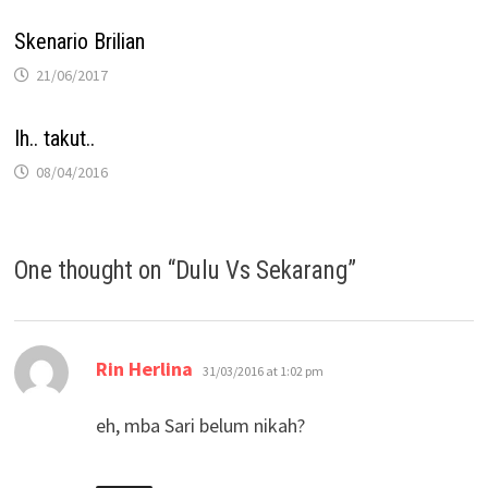
Skenario Brilian
21/06/2017
Ih.. takut..
08/04/2016
One thought on “
Dulu Vs Sekarang
”
says:
Rin Herlina
31/03/2016 at 1:02 pm
eh, mba Sari belum nikah?