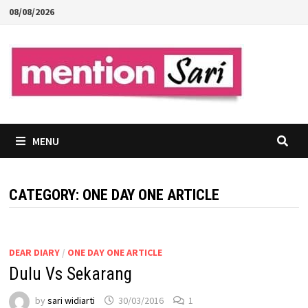
Skip
08/08/2026
to
content
MENU
CATEGORY:
ONE DAY ONE ARTICLE
DEAR DIARY
/
ONE DAY ONE ARTICLE
Dulu Vs Sekarang
by
sari widiarti
30/03/2016
1