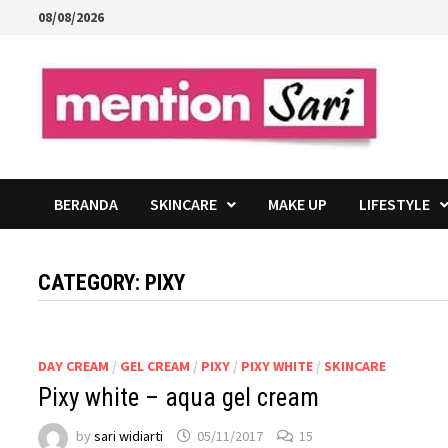
Skip
08/08/2026
to
content
BERANDA
SKINCARE
MAKE UP
LIFESTYLE
CATEGORY:
PIXY
DAY CREAM
/
GEL CREAM
/
PIXY
/
PIXY WHITE
/
SKINCARE
Pixy white – aqua gel cream
by
sari widiarti
05/11/2017
15