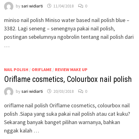
by
sari widiarti
11/04/2018
0
miniso nail polish Miniso water based nail polish blue –
3382. Lagi seneng – senengnya pakai nail polish,
postingan sebelumnya ngobrolin tentang nail polish dari
…
NAIL POLISH
/
ORIFLAME
/
REVIEW MAKE UP
Oriflame cosmetics, Colourbox nail polish
by
sari widiarti
20/03/2018
0
oriflame nail polish Oriflame cosmetics, colourbox nail
polish .Siapa yang suka pakai nail polish atau cat kuku?
Sekarang banyak banget pilihan warnanya, bahkan
nggak kalah …