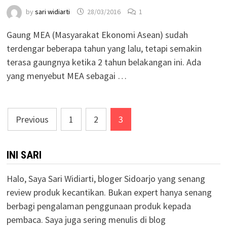
by
sari widiarti
28/03/2016
1
Gaung MEA (Masyarakat Ekonomi Asean) sudah
terdengar beberapa tahun yang lalu, tetapi semakin
terasa gaungnya ketika 2 tahun belakangan ini. Ada
yang menyebut MEA sebagai …
Posts
Previous
1
2
3
pagination
INI SARI
Halo, Saya Sari Widiarti, bloger Sidoarjo yang senang
review produk kecantikan. Bukan expert hanya senang
berbagi pengalaman penggunaan produk kepada
pembaca. Saya juga sering menulis di blog