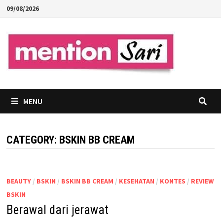
Skip
09/08/2026
to
content
MENU
CATEGORY:
BSKIN BB CREAM
BEAUTY
/
BSKIN
/
BSKIN BB CREAM
/
KESEHATAN
/
KONTES
/
REVIEW
BSKIN
Berawal dari jerawat