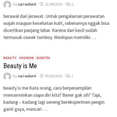
by
sari widiarti
21/09/2016
2
berawal dari jerawat. Untuk pengalaman perawatan
wajah maupun kesehatan kulit, sebenarnya nggak bisa
diceritkan panjang lebar. Karena dari kecil sudah
termasuk cewek tomboy. Meskipun memiliki …
BEAUTY
/
FASHION
/
KONTES
Beauty is Me
by
sari widiarti
05/09/2016
1
beauty is me Kata orang, cara berpenampilan
mencerminkan siapa diri kita? Bener gak sih? Tapi,
kadang – kadang lagi seneng bereksperimen pengin
ganti gaya, mencari …