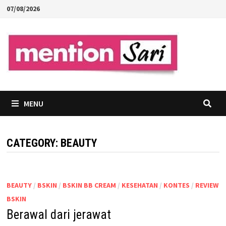
Skip
07/08/2026
to
content
MENU
CATEGORY:
BEAUTY
BEAUTY
/
BSKIN
/
BSKIN BB CREAM
/
KESEHATAN
/
KONTES
/
REVIEW
BSKIN
Berawal dari jerawat