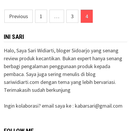
Posts
Previous
1
…
3
4
pagination
INI SARI
Halo, Saya Sari Widiarti, bloger Sidoarjo yang senang
review produk kecantikan. Bukan expert hanya senang
berbagi pengalaman penggunaan produk kepada
pembaca. Saya juga sering menulis di blog
sariwidiarti.com dengan tema yang lebih bervariasi.
Terimakasih sudah berkunjung
Ingin kolaborasi? email saya ke :
kabarsari@gmail.com