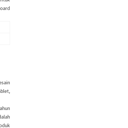
board
esain
blet,
tahun
dalah
roduk