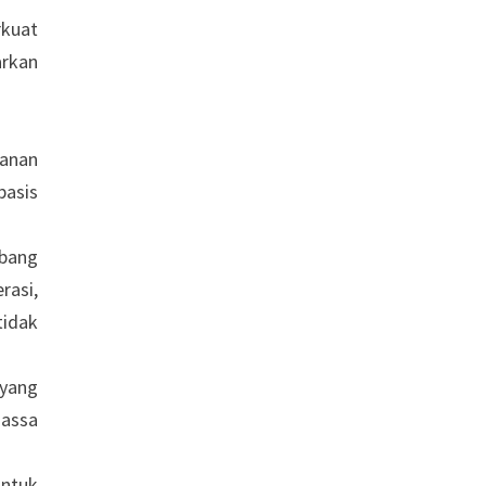
rkuat
arkan
panan
basis
bang
rasi,
tidak
yang
massa
untuk