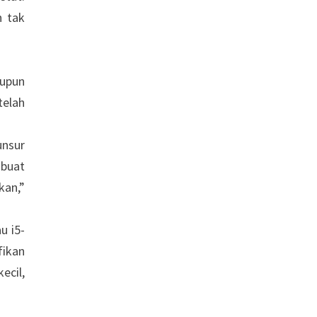
n tak
aupun
telah
unsur
mbuat
kan,”
u i5-
fikan
ecil,