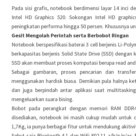
Pada sisi grafis, notebook berdimensi layar 14 inci de
Intel HD Graphics 520. Sokongan Intel HD graphic
peningkatan performa hingga 50 persen. Khususnya u
Gesit Mengolah Perintah serta Berbobot Ringan
Notebook berspesifikasi baterai 3 cell berjenis Li-Po
berkapasitas berjenis Solid State Drive (SSD) dengan
SSD akan membuat proses komputasi berupa read and w
Sebagai gambaran, proses pencarian dan transfe
menggunakan hardisk biasa. Demikian pula halnya keti
dan juga berpindah antar aplikasi saat multitaskin
mengeluarkan suara bising.
Bobot pada perangkat dengan memori RAM DDR4 8
disediakan, notebook ini masih cukup mudah untuk d
1,7Kg, ia punya berbagai fitur untuk mendukung akitivi
Sebut saja Bluetooth 4.1 dan WiFi 802.11 a/b/g/n/ac,