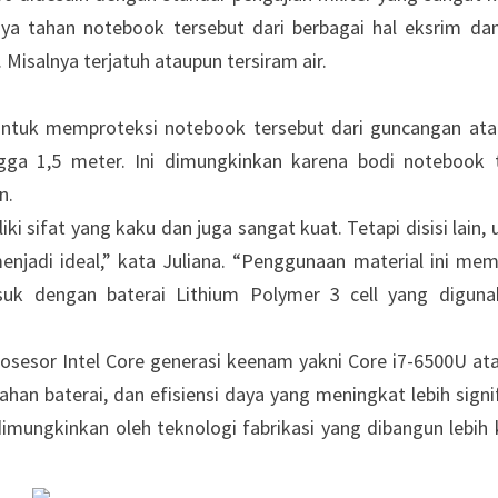
a tahan notebook tersebut dari berbagai hal eksrim da
Misalnya terjatuh ataupun tersiram air.
untuk memproteksi notebook tersebut dari guncangan at
ngga 1,5 meter. Ini dimungkinkan karena bodi notebook 
an.
ki sifat yang kaku dan juga sangat kuat. Tetapi disisi lain, 
njadi ideal,” kata Juliana. “Penggunaan material ini me
uk dengan baterai Lithium Polymer 3 cell yang diguna
osesor Intel Core generasi keenam yakni Core i7-6500U ata
han baterai, dan efisiensi daya yang meningkat lebih signi
mungkinkan oleh teknologi fabrikasi yang dibangun lebih k