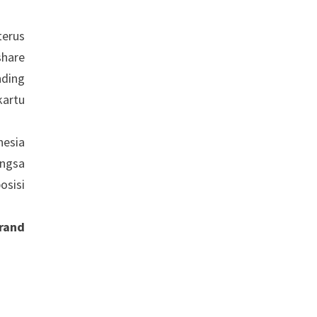
terus
share
nding
kartu
nesia
angsa
osisi
rand