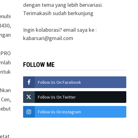
dengan tema yang lebih bervariasi.
Terimakasih sudah berkunjung
nuhi
8430,
Ingin kolaborasi? email saya ke :
engan
kabarsari@gmail.com
USPRO
umlah
FOLLOW ME
untuk
Follow Us On Facebook
uhkan
Follow Us On Twitter
 Cen,
sebut
Follow Us On Instagram
etat.