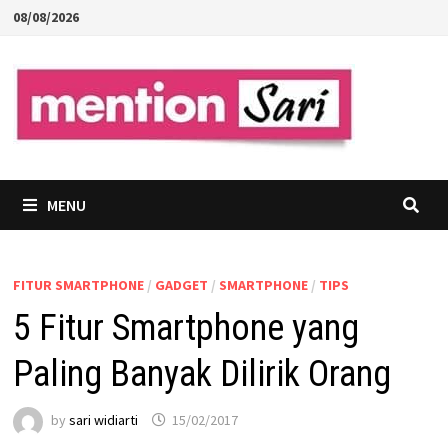
Skip
08/08/2026
to
content
MENU
FITUR SMARTPHONE
/
GADGET
/
SMARTPHONE
/
TIPS
5 Fitur Smartphone yang
Paling Banyak Dilirik Orang
by
sari widiarti
15/02/2017