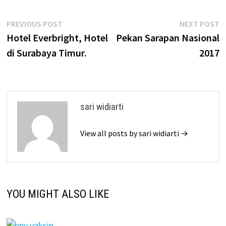
Post
Previous
N
PREVIOUS POST
NEXT POST
post:
p
Hotel Everbright, Hotel
Pekan Sarapan Nasional
navigation
di Surabaya Timur.
2017
sari widiarti
View all posts by sari widiarti →
YOU MIGHT ALSO LIKE