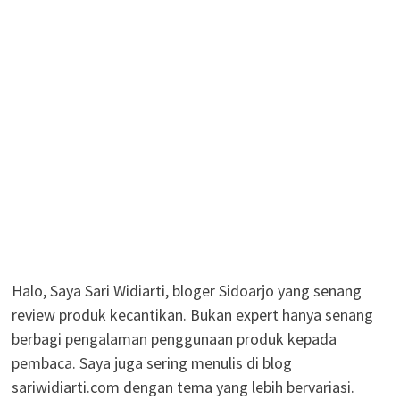
review produk kecantikan. Bukan expert hanya senang
berbagi pengalaman penggunaan produk kepada
pembaca. Saya juga sering menulis di blog
sariwidiarti.com dengan tema yang lebih bervariasi.
Terimakasih sudah berkunjung
Ingin kolaborasi? email saya ke :
kabarsari@gmail.com
FOLLOW ME
Follow Us On Facebook
Follow Us On Twitter
Follow Us On Instagram