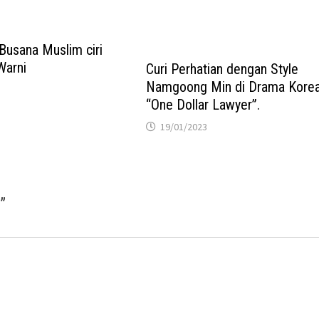
 Busana Muslim ciri
Warni
Curi Perhatian dengan Style
Namgoong Min di Drama Kore
“One Dollar Lawyer”.
19/01/2023
a
”