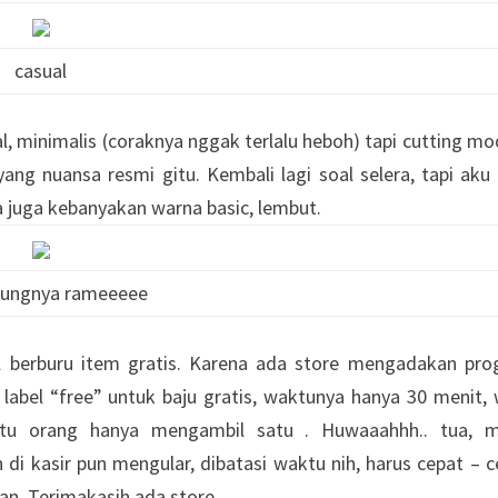
casual
 minimalis (coraknya nggak terlalu heboh) tapi cutting mo
ang nuansa resmi gitu. Kembali lagi soal selera, tapi aku
a juga kebanyakan warna basic, lembut.
jungnya rameeeee
il berburu item gratis. Karena ada store mengadakan pr
 label “free” untuk baju gratis, waktunya hanya 30 menit, 
satu orang hanya mengambil satu . Huwaaahhh.. tua, m
 di kasir pun mengular, dibatasi waktu nih, harus cepat – c
kan. Terimakasih ada store.