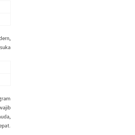
dern,
 suka
ogram
wajib
uda,
epat.