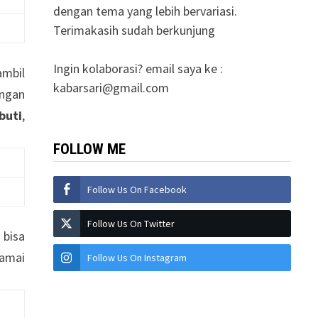
dengan tema yang lebih bervariasi.
Terimakasih sudah berkunjung
Ingin kolaborasi? email saya ke :
ambil
kabarsari@gmail.com
engan
buti
,
FOLLOW ME
Follow Us On Facebook
Follow Us On Twitter
 bisa
ramai
Follow Us On Instagram