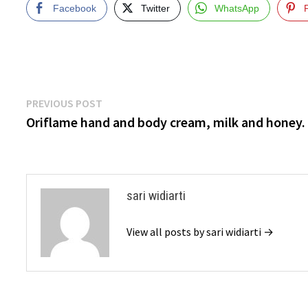
Facebook
Twitter
WhatsApp
Post
Previous
PREVIOUS POST
post:
Oriflame hand and body cream, milk and honey.
navigation
sari widiarti
View all posts by sari widiarti →