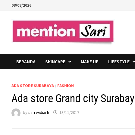
Skip
08/08/2026
to
content
BERANDA
SKINCARE
MAKE UP
LIFESTYLE
ADA STORE SURABAYA
/
FASHION
Ada store Grand city Suraba
by
sari widiarti
13/11/2017