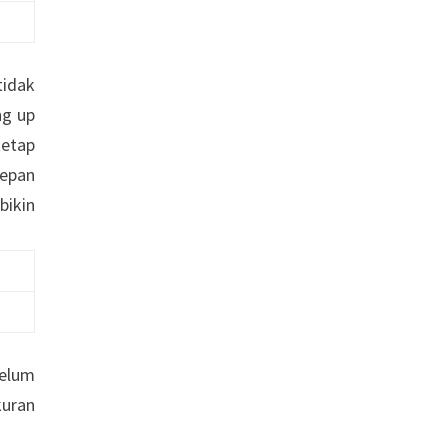
tidak
ng up
tetap
depan
bikin
belum
kuran