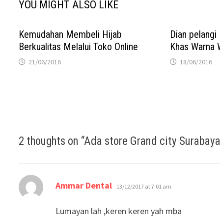
YOU MIGHT ALSO LIKE
Kemudahan Membeli Hijab
Dian pelangi
Berkualitas Melalui Toko Online
Khas Warna 
21/06/2016
18/06/2016
2 thoughts on “
Ada store Grand city Surabay
says:
Ammar Dental
13/12/2017 at 7:01 am
Lumayan lah ,keren keren yah mba