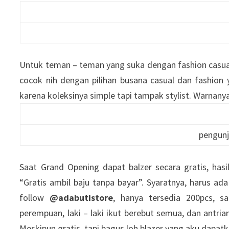
Untuk teman – teman yang suka dengan fashion casual,
cocok nih dengan pilihan busana casual dan fashion y
karena koleksinya simple tapi tampak stylist. Warnany
pengun
Saat Grand Opening dapat balzer secara gratis, has
“Gratis ambil baju tanpa bayar”. Syaratnya, harus ada
follow
@adabutistore
, hanya tersedia 200pcs, 
perempuan, laki – laki ikut berebut semua, dan antrian
Meskipun gratis, tapi bagus loh blazer yang aku dapat