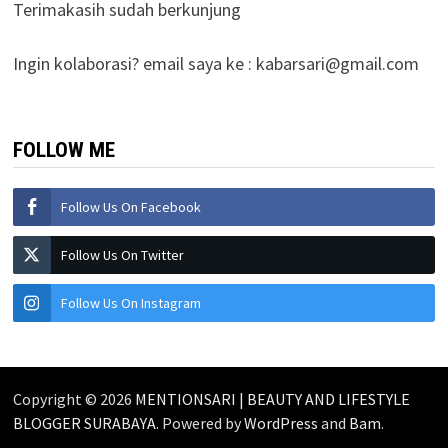
Terimakasih sudah berkunjung
Ingin kolaborasi? email saya ke :
kabarsari@gmail.com
FOLLOW ME
Follow Us On Facebook
Follow Us On Twitter
Follow Us On Instagram
Copyright © 2026
MENTIONSARI | BEAUTY AND LIFESTYLE
BLOGGER SURABAYA
. Powered by
WordPress
and
Bam
.