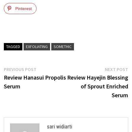
Pinterest
TAGGED
EXFOLIATING
SOMETHIC
Post
Previous
N
PREVIOUS POST
NEXT POST
post:
p
Review Hanasui Propolis
Review Hayejin Blessing
navigation
Serum
of Sprout Enriched
Serum
sari widiarti