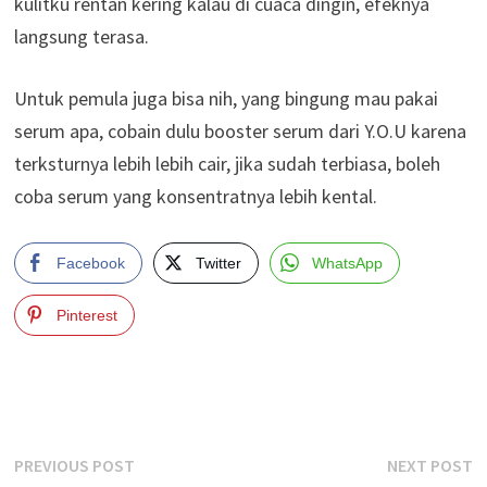
kulitku rentan kering kalau di cuaca dingin, efeknya
langsung terasa.
Untuk pemula juga bisa nih, yang bingung mau pakai
serum apa, cobain dulu booster serum dari Y.O.U karena
terksturnya lebih lebih cair, jika sudah terbiasa, boleh
coba serum yang konsentratnya lebih kental.
Facebook
Twitter
WhatsApp
Pinterest
Post
Previous
N
PREVIOUS POST
NEXT POST