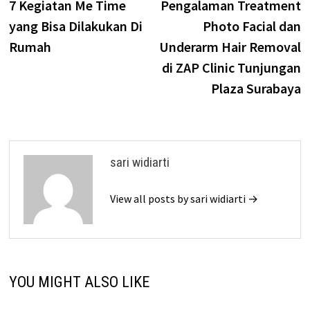
post:
p
7 Kegiatan Me Time
Pengalaman Treatment
navigation
yang Bisa Dilakukan Di
Photo Facial dan
Rumah
Underarm Hair Removal
di ZAP Clinic Tunjungan
Plaza Surabaya
sari widiarti
View all posts by sari widiarti →
YOU MIGHT ALSO LIKE