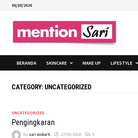
Skip
06/08/2026
to
content
BERANDA
SKINCARE
MAKE UP
LIFESTYLE
CATEGORY:
UNCATEGORIZED
UNCATEGORIZED
Pengingkaran
by
sari widiarti
27/03/2016
0