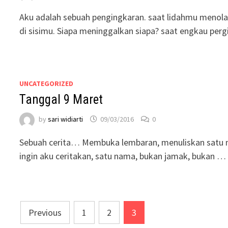
Aku adalah sebuah pengingkaran. saat lidahmu menol
di sisimu. Siapa meninggalkan siapa? saat engkau per
UNCATEGORIZED
Tanggal 9 Maret
by
sari widiarti
09/03/2016
0
Sebuah cerita… Membuka lembaran, menuliskan satu n
ingin aku ceritakan, satu nama, bukan jamak, bukan …
Posts
Previous
1
2
3