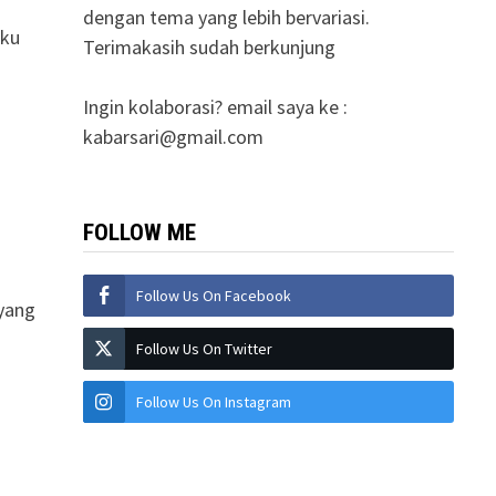
dengan tema yang lebih bervariasi.
aku
Terimakasih sudah berkunjung
Ingin kolaborasi? email saya ke :
kabarsari@gmail.com
FOLLOW ME
Follow Us On Facebook
 yang
Follow Us On Twitter
Follow Us On Instagram